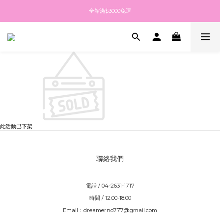
全館滿$3000免運
全館滿$3000免運
點擊加入LINE社群 最新消息都在這
點擊註冊送$100紅利金 填生日再送生日禮金
全館滿$3000免運
此活動已下架
聯絡我們
電話 / 04-2631-1717
時間 / 12:00-18:00
Email：dreamerno777@gmail.com