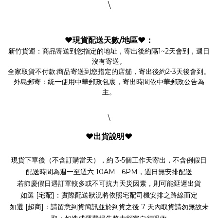
\
❤️現貨配送天數/地區❤️：
新竹貨運：商品寄送到您指定的地址，寄出後約隔1~2天會到，週日
沒有寄送。
全家取貨不付款:商品寄送到您指定的店舖，寄出後約2-3天後會到。
外島郵寄：統一使用中華郵政包裹，寄出時間依中華郵政公告為
主。
\
❤️
出貨說明
❤️
現貨下單後（不含訂購當天），約 3-5個工作天寄出，不含例假日
配送時間為週一至週六 10AM - 6PM，週日無安排配送
若節慶假日遇訂單較多或不可抗力天災因素，則可能延遲出貨
如選 [宅配]：實際配送狀況將依照宅配司機安排之路線而定
如選 [超商]：請留意到貨簡訊並於到貨之後 7 天內取貨請勿無故未