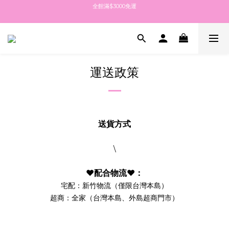
全館滿$3000免運
全館滿$3000免運
點擊加入LINE社群 最新消息都在這
點擊註冊送$100紅利金 填生日再送生日禮金
運送政策
全館滿$3000免運
送貨方式
\
❤️
配合物流
❤️
：
宅配：新竹物流（僅限台灣本島）
超商：全家（台灣本島、外島超商門市）