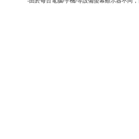
由於每台電腦
手機
等設備螢幕顯示器不同，
-
/
/