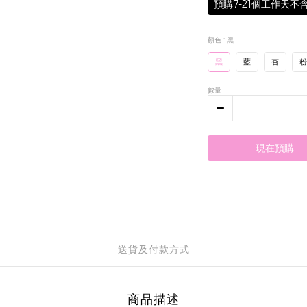
預購7-21個工作天不
顏色
: 黑
黑
藍
杏
粉
數量
現在預購
送貨及付款方式
商品描述