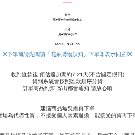
顏色
黑#藍#杏#粉紫#卡其
尺寸
肩41胸54長67
MADE IN CHINA
※
下單前請先閱讀「花呆購物須知」下單即表示同意
!※
收到匯款後
預估追加期約
天
不含國定假日
7-21
(
)
貨到系統會按照匯款順序分貨
訂單商品到齊
寄出都會通知
請放心唷
建議商品無疑慮再下單
賣場為代購性質，不接受個人因素退換，能接受的寶再下