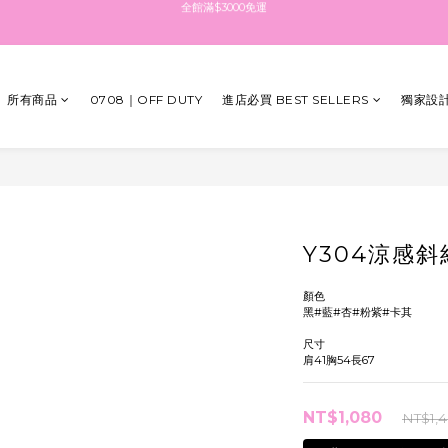
全館滿$3000免運
點擊加入LINE社群 最新消息都在這
點擊註冊送$100紅利金 填生日再送生日禮金
所有商品
0708｜OFF DUTY
進店必買 BEST SELLERS
獨家設計
全館滿$3000免運
Y304涼感
顏色
黑#藍#杏#粉紫#卡其
尺寸
肩41胸54長67
NT$1,080
NT$1,