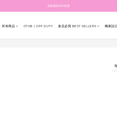
全館滿$3000免運
全館滿$3000免運
點擊加入LINE社群 最新消息都在這
所有商品
0708｜OFF DUTY
進店必買 BEST SELLERS
獨家設計
點擊註冊送$100紅利金 填生日再送生日禮金
全館滿$3000免運