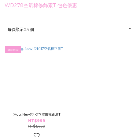
WD278空氣棉修飾素T 包色優惠
每頁顯示 24 個
(限時24hr)
(Aug. New)🤍K117空氣棉正肩T
NT$999
NT$1,450