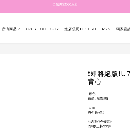
全館滿$3000免運
點擊加入LINE社群 最新消息都在這
點擊註冊送$100紅利金 填生日再送生日禮金
所有商品
0708｜OFF DUTY
進店必買 BEST SELLERS
獨家設計
全館滿$3000免運
❗即將絕版❗U7
背心
-顏色
白條#黑條#咖 
-size
胸41長40.5
✨絕版包色優惠✨
2件以上$990/件