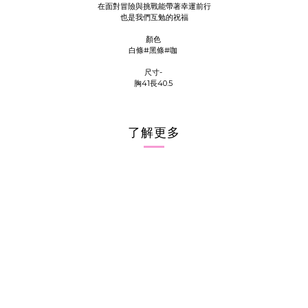
在面對冒險與挑戰能帶著幸運前行
也是我們互勉的祝福
顏色
白條#黑條#咖
尺寸-
胸41長40.5
了解更多