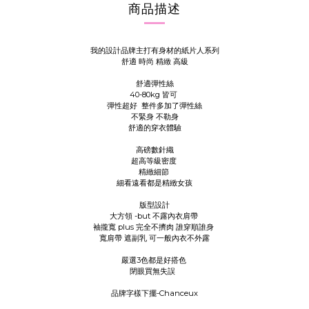
商品描述
我的設計品牌主打有身材的紙片人系列
舒適 時尚 精緻 高級
舒適彈性絲
40-80kg 皆可
彈性超好 整件多加了彈性絲
不緊身 不勒身
舒適的穿衣體驗
高磅數針織
超高等級密度
精緻細節
細看遠看都是精緻女孩
版型設計
大方領 -but 不露內衣肩帶
袖攏寬 plus 完全不擠肉 誰穿順誰身
寬肩帶 遮副乳 可一般內衣不外露
嚴選3色都是好搭色
閉眼買無失誤
品牌字樣下擺-Chanceux